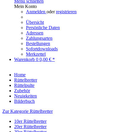
Menü schließen
Mein Konto
Anmelden
oder
registrieren
Übersicht
Persönliche Daten
Adressen
Zahlungsarten
Bestellungen
Sofortdownloads
Merkzettel
Warenkorb
0
0,00 € *
Home
Rüttelbretter
Rüttelpulte
Zubehör
Neuigkeiten
Bilderbuch
Zur Kategorie Rüttelbretter
10er Rüttelbretter
20er Rüttelbretter
30er Rüttelbretter